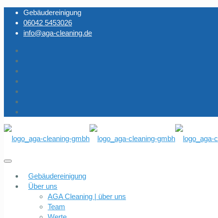
Gebäudereinigung
06042 5453026
info@aga-cleaning.de
Gebäudereinigung
Über uns
AGA Cleaning | über uns
Team
Werte