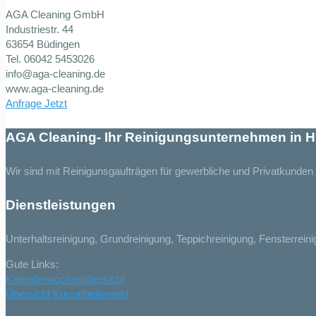
AGA Cleaning GmbH
Industriestr. 44
63654 Büdingen
Tel. 06042 5453026
info@aga-cleaning.de
www.aga-cleaning.de
Anfrage Jetzt
AGA Cleaning- Ihr Reinigungsunternehmen in
Wir sind mit Reinigunsgaufträgen für gewerbliche und Privatkunde
Dienstleistungen
Unterhaltsreinigung, Grundreinigung, Teppichreinigung, Fensterrei
Gute Links:
Kalenderwochenübersicht
Übersicht Kurzarbeitergeld