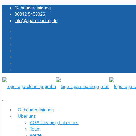
Gebäudereinigung
06042 5453026
info@aga-cleaning.de
Gebäudereinigung
Über uns
AGA Cleaning | über uns
Team
Werte