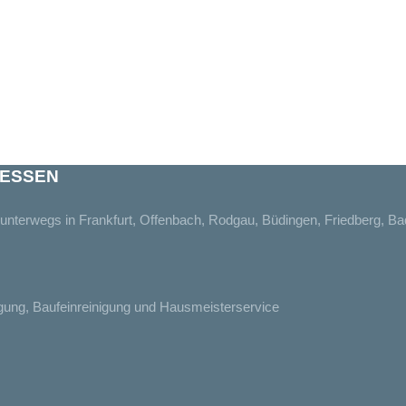
 HESSEN
n unterwegs in Frankfurt, Offenbach, Rodgau, Büdingen, Friedberg, B
nigung, Baufeinreinigung und Hausmeisterservice