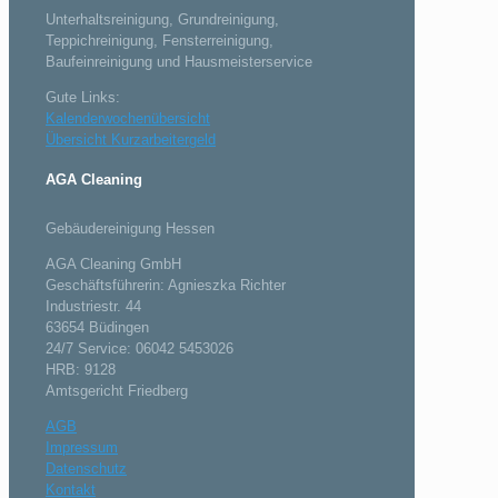
Unterhaltsreinigung, Grundreinigung,
Teppichreinigung, Fensterreinigung,
Baufeinreinigung und Hausmeisterservice
Gute Links:
Kalenderwochenübersicht
Übersicht Kurzarbeitergeld
AGA Cleaning
Gebäudereinigung Hessen
AGA Cleaning GmbH
Geschäftsführerin: Agnieszka Richter
Industriestr. 44
63654 Büdingen
24/7 Service: 06042 5453026
HRB: 9128
Amtsgericht Friedberg
AGB
Impressum
Datenschutz
Kontakt