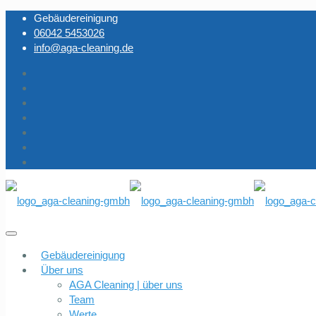
Gebäudereinigung
06042 5453026
info@aga-cleaning.de
Gebäudereinigung
Über uns
AGA Cleaning | über uns
Team
Werte