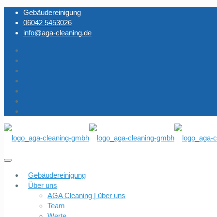
Gebäudereinigung
06042 5453026
info@aga-cleaning.de
Gebäudereinigung
Über uns
AGA Cleaning | über uns
Team
Werte