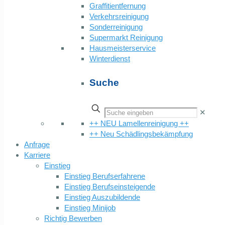
Graffitientfernung
Verkehrsreinigung
Sonderreinigung
Supermarkt Reinigung
Hausmeisterservice
Winterdienst
Suche
✕
++ NEU Lamellenreinigung ++
++ Neu Schädlingsbekämpfung
Anfrage
Karriere
Einstieg
Einstieg Berufserfahrene
Einstieg Berufseinsteigende
Einstieg Auszubildende
Einstieg Minijob
Richtig Bewerben