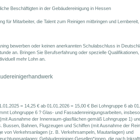
bliche Beschäftigten in der Gebäudereinigung in Hessen
für Mitarbeiter, die Talent zum Reinigen mitbringen und Lernbereit, 
ning bewerben oder keinen anerkannten Schulabschluss in Deutsch
nde an. Bringen Sie Berufserfahrung oder spezielle Qualifikationen, 
dividuell mehr Lohn an.
bäudereinigerhandwerk
 01.01.2025 = 14,25 € ab 01.01.2026 = 15,00 € Bei Lohngruppe 6 ab 01
ommt Lohngruppe 6 ? Glas- und Fassadenreinigungsarbeiten, insbes
 (mit Ausnahme der Innenraum-glasflächen gemäß Lohngruppe 1) un
 B. Bussen, Bahnen, Flugzeugen und Schiffen (mit Ausnahme der Rei
ge von Verkehrsanlagen (z. B. Verkehrsampeln, Mautanlagen) und
euchtungsanlagen; Gebäudereiniger-Gesellen*innen, die nach Inkraft