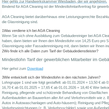
Hier gehts zur Handwerkskammer Wiesbaden, der wir angehören.
Bindend für AGA Cleaning ist der Mindestlohntarifvertrag für gewer
AGA Cleaning bietet darüberhinaus eine Leistungsgerechte Bezahlung 
die Glasreinigung sind.
1
Was verdiene ich bei AGA Cleaning
Wenn Sie sich ohne Ausbildung zum Gebäudereiniger bei AGA Clea
haben, dann bieten wir Ihnen den Mindestlohn von 14,25 Euro pro Stu
Glasreinigung oder Fassadenreinigung mit, dann bieten wir Ihnen in
2
Wo finde ich alle Daten zum Tarif der Gebäudedienstleister?
Mindestlohn Tarif der gewerblichen Mitarbeiter im Ge
Hier gehst zum
Download
3
Wie entwickelt sich der Mindestlohn in den nächsten Jahren?
Lohngruppe 1 sind wie folgt gestaffelt: ab 01.01.2024 = 13,50 € ab
16,70 € ab 01.01.2025 = 17,65 € ab 01.01.2026 = 18,40 € Wer bek
Reinigung, pflegende und schützende Behandlung von Glasflächen
Außenbauteilen an Bauwerken aller Art und Verkehrsmitteln wie z.
Autos in Autowaschanlagen und Auto-häusern); Reinigung und Pfle
Verkehrseinrichtungen (z. B. Verkehrsschilder) sowie von Außenbel