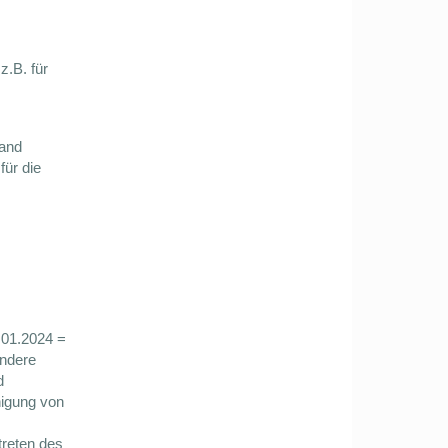
z.B. für
land
für die
.01.2024 =
ondere
d
nigung von
treten des