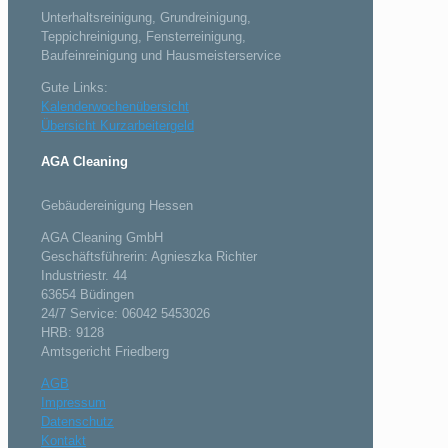
Unterhaltsreinigung, Grundreinigung,
Teppichreinigung, Fensterreinigung,
Baufeinreinigung und Hausmeisterservice
Gute Links:
Kalenderwochenübersicht
Übersicht Kurzarbeitergeld
AGA Cleaning
Gebäudereinigung Hessen
AGA Cleaning GmbH
Geschäftsführerin: Agnieszka Richter
Industriestr. 44
63654 Büdingen
24/7 Service: 06042 5453026
HRB: 9128
Amtsgericht Friedberg
AGB
Impressum
Datenschutz
Kontakt